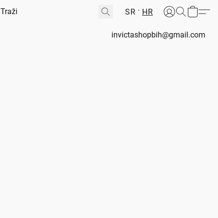
SR
HR
invictashopbih@gmail.com