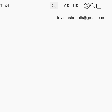
SR
HR
invictashopbih@gmail.com