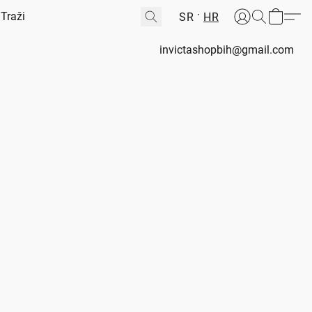
SR
HR
invictashopbih@gmail.com