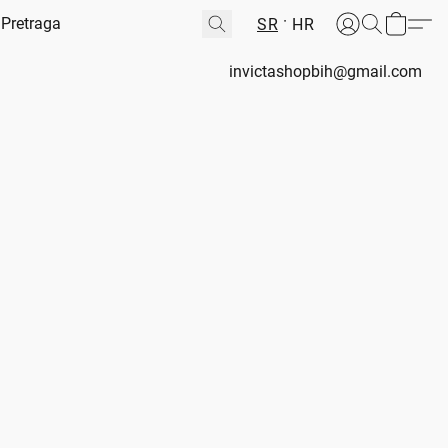
SR
HR
invictashopbih@gmail.com